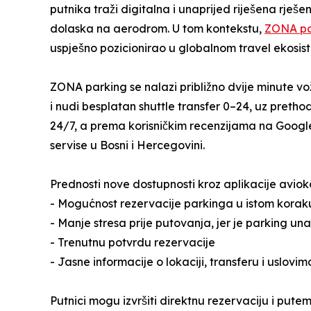
putnika traži digitalna i unaprijed riješena rje
dolaska na aerodrom. U tom kontekstu,
ZONA pa
uspješno pozicionirao u globalnom travel ekosis
ZONA parking se nalazi približno dvije minute
i nudi besplatan shuttle transfer 0–24, uz pret
24/7, a prema korisničkim recenzijama na Googl
servise u Bosni i Hercegovini.
Prednosti nove dostupnosti kroz aplikacije aviok
- Mogućnost rezervacije parkinga u istom korak
- Manje stresa prije putovanja, jer je parking una
- Trenutnu potvrdu rezervacije
- Jasne informacije o lokaciji, transferu i uslovim
Putnici mogu izvršiti direktnu rezervaciju i put