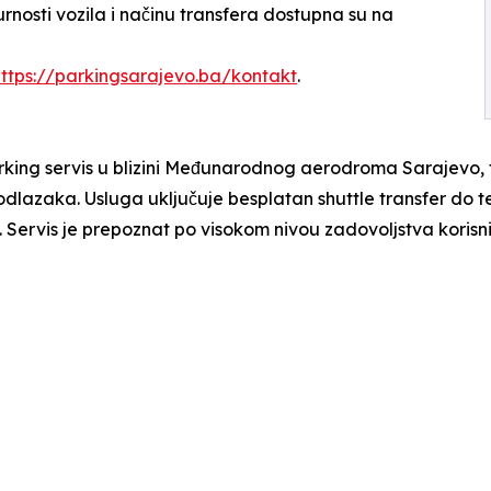
rnosti vozila i načinu transfera dostupna su na
https://parkingsarajevo.ba/kontakt
.
king servis u blizini Međunarodnog aerodroma Sarajevo, f
dlazaka. Usluga uključuje besplatan shuttle transfer do t
 Servis je prepoznat po visokom nivou zadovoljstva korisni