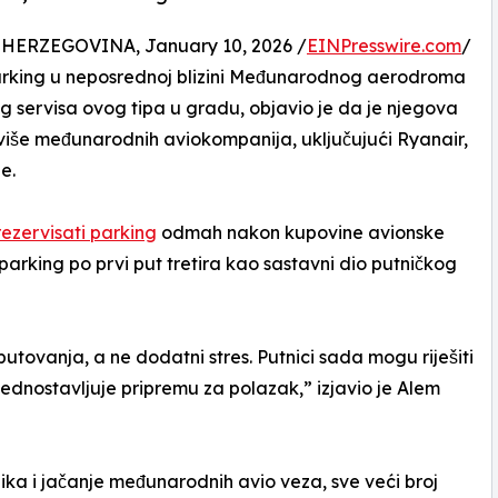
ERZEGOVINA, January 10, 2026 /
EINPresswire.com
/
parking u neposrednoj blizini Međunarodnog aerodroma
ng servisa ovog tipa u gradu, objavio je da je njegova
više međunarodnih aviokompanija, uključujući Ryanair,
e.
rezervisati parking
odmah nakon kupovine avionske
 parking po prvi put tretira kao sastavni dio putničkog
putovanja, a ne dodatni stres. Putnici sada mogu riješiti
jednostavljuje pripremu za polazak,” izjavio je Alem
nika i jačanje međunarodnih avio veza, sve veći broj