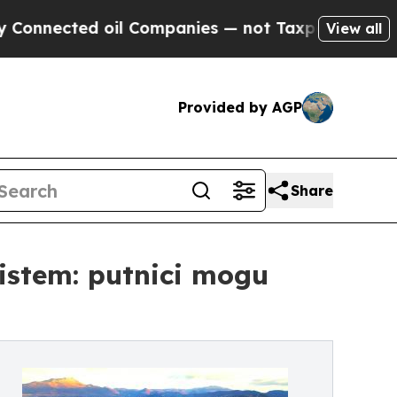
ed oil Companies — not Taxpayers — the Chance t
View all
Provided by AGP
Share
sistem: putnici mogu