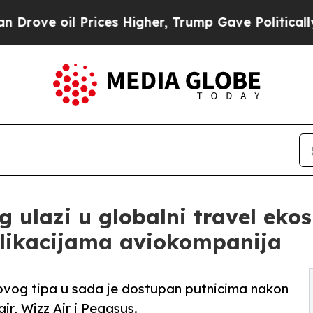
l Prices Higher, Trump Gave Politically Connect
 ulazi u globalni travel eko
plikacijama aviokompanija
 ovog tipa u sada je dostupan putnicima nakon
ir, Wizz Air i Pegasus.