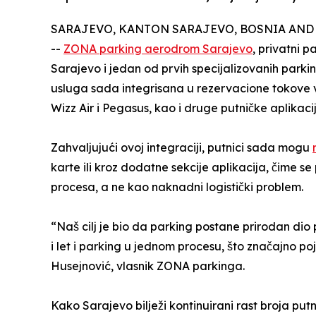
SARAJEVO, KANTON SARAJEVO, BOSNIA AND H
--
ZONA parking aerodrom Sarajevo
, privatni 
Sarajevo i jedan od prvih specijalizovanih parki
usluga sada integrisana u rezervacione tokove 
Wizz Air i Pegasus, kao i druge putničke aplikacij
Zahvaljujući ovoj integraciji, putnici sada mogu
karte ili kroz dodatne sekcije aplikacija, čime se
procesa, a ne kao naknadni logistički problem.
“Naš cilj je bio da parking postane prirodan dio 
i let i parking u jednom procesu, što značajno po
Husejnović, vlasnik ZONA parkinga.
Kako Sarajevo bilježi kontinuirani rast broja put