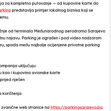
šenja za kompletno putovanje — od kupovine karte do
rking
predstavlja primjer lokalnog biznisa koji se
temu.
 vožnje od terminala Međunarodnog aerodroma Sarajevo
hodnu najavu. Parking je ograđen i pod video nadzorom
eu, spada među najbolje ocijenjene privatne parking
ompanija uključuju:
u kao i kupovina avionske karte
prijed riješen
a korištenja
em zvanične web stranice na
https://parkingsarajevo.ba
.