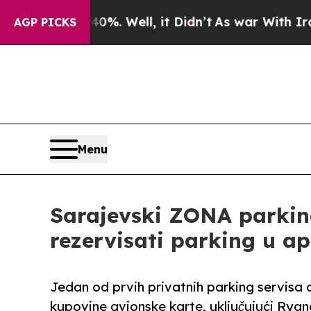
 40%. Well, it Didn’t
As war With Iran Drove oi
AGP PICKS
Menu
Sarajevski ZONA parking
rezervisati parking u a
Jedan od prvih privatnih parking servisa
kupovine avionske karte, uključujući Ryana